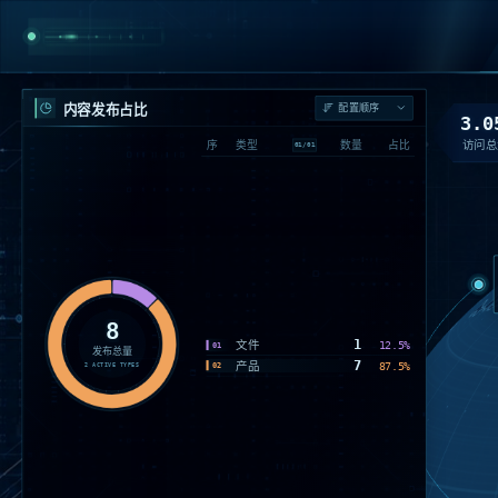
内容发布占比
3.0
访问总
序
类型
数量
占比
01
/
01
8
1
文件
12.5%
01
发布总量
7
产品
87.5%
02
2
ACTIVE TYPES