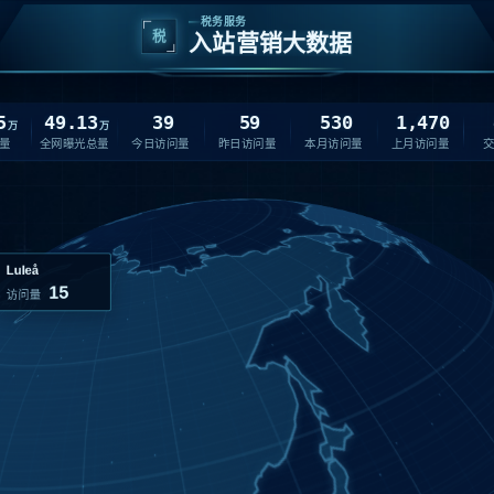
税务服务
税
入站营销大数据
5
49.13
39
59
530
1,470
万
万
量
全网曝光总量
今日访问量
昨日访问量
本月访问量
上月访问量