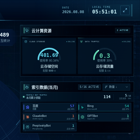
LOCAL TIME
DATE
05:51:03
2026.08.08
云计算资源
2 ACTIVE
489
交互统计
CLOUD STORAGE
DATA TRAFFIC
ONLINE
ONLINE
401.69
0.3
使用率
80.34
%
使用率
30
%
云存储空间
云存储流量
配额
500
配额
1
M
GB
索引数据(当月)
5/16 ACTIVE
5
MONTHLY BOT TRAFFIC
114
/
16
本月累计抓取
活跃来源 ·
31
%
57
54
百度
Bing
百度
Microsoft
占比
50%
占比
47%
1
1
ClaudeBot
GPTBot
Anthropic
OpenAI
占比
0.9%
占比
0.9%
1
PerplexityBot
Perplexity
占比
0.9%