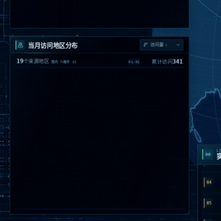
当月访问地区分布
19
341
个来源地区
累计访问
01
/
02
境内
7
海外
12
96
阳泉
28.15%
01
中国 · 山西
46
VirginiaBoydton
13.49%
02
美国
34
QuebecBeauharnois
9.97%
03
加拿大
01
22
VirginiaAshburn
6.45%
04
美国
17
BlekingeKarlskrona
4.99%
02
05
瑞典
15
StockholmStockholm
4.4%
06
瑞典
03
14
香港
4.11%
07
中国
LI
12
IndiaDelhiNew Delhi
3.52%
08
海外
04
10
Dallas
2.93%
09
美国 · Texas
05
9
北京
2.64%
10
中国
9
OhioColumbus
2.64%
11
美国
06